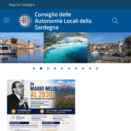
Regione Sardegna
Consiglio delle
Autonomie Locali della
Sardegna
Previous
Next
Ultime notizie