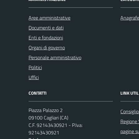
Aree amministrative
Anagrafe 
Documenti e dati
Enti e fondazioni
Organi di governo
Personale amministrativo
Politici
Uffici
CONTATTI
LINK UTIL
Piazza Palazzo 2
Consigli
09100 Cagliari (CA)
Regione
C.F. 92143430921 - P.Iva:
pagine su
92143430921