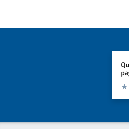
Qu
pa
Valut
Valu