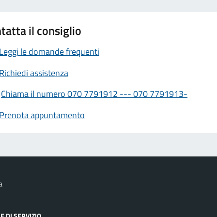
tatta il consiglio
Leggi le domande frequenti
Richiedi assistenza
Chiama il numero 070 7791912 --- 070 7791913-
Prenota appuntamento
a
E DI SERVIZIO