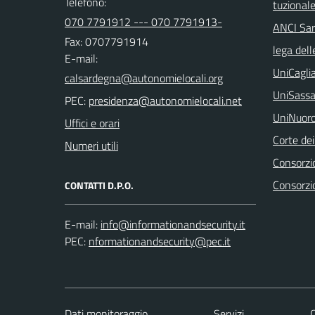
Telefono:
tuzional
070 7791912 --- 070 7791913-
ANCI Sa
Fax: 0707791914
lega dell
E-mail:
UniCaglia
UniSassa
PEC:
UniNuor
Uffici e orari
Corte dei
Numeri utili
Consorzio
Consorzi
CONTATTI D.P.O.
E-mail:
PEC:
Dati monitoraggio
Servizi
C