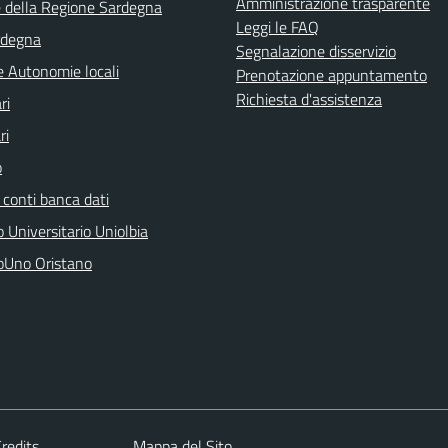
Amministrazione trasparente
e della Regione Sardegna
Leggi le FAQ
rdegna
Segnalazione disservizio
e Autonomie locali
Prenotazione appuntamento
Richiesta d'assistenza
ri
ri
o
 conti banca dati
 Universitario Uniolbia
oUno Oristano
redits
Mappa del Sito