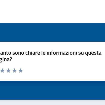
anto sono chiare le informazioni su questa
gina?
a da 1 a 5 stelle la pagina
ta 1 stelle su 5
Valuta 2 stelle su 5
Valuta 3 stelle su 5
Valuta 4 stelle su 5
Valuta 5 stelle su 5