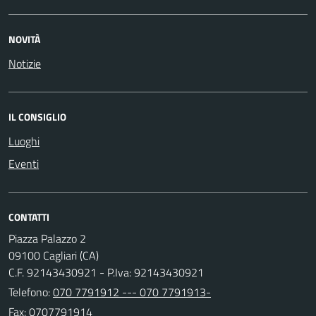
NOVITÀ
Notizie
IL CONSIGLIO
Luoghi
Eventi
CONTATTI
Piazza Palazzo 2
09100 Cagliari (CA)
C.F. 92143430921 - P.Iva: 92143430921
Telefono:
070 7791912 --- 070 7791913-
Fax: 0707791914