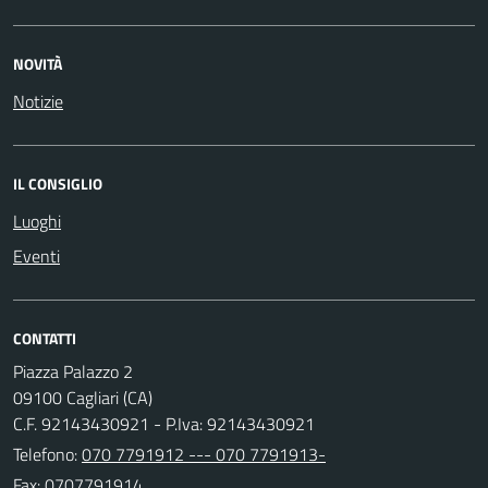
NOVITÀ
Notizie
IL CONSIGLIO
Luoghi
Eventi
CONTATTI
Piazza Palazzo 2
09100 Cagliari (CA)
C.F. 92143430921 - P.Iva: 92143430921
Telefono:
070 7791912 --- 070 7791913-
Fax: 0707791914