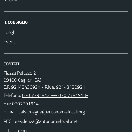
IL CONSIGLIO
Luoghi
Eventi
CONTATTI
Piazza Palazzo 2
09100 Cagliari (CA)
C.F. 92143430921 - P.Iva: 92143430921
Telefono:
070 7791912 --- 070 7791913-
Fax: 0707791914
E-mail:
PEC:
Uffici e orari