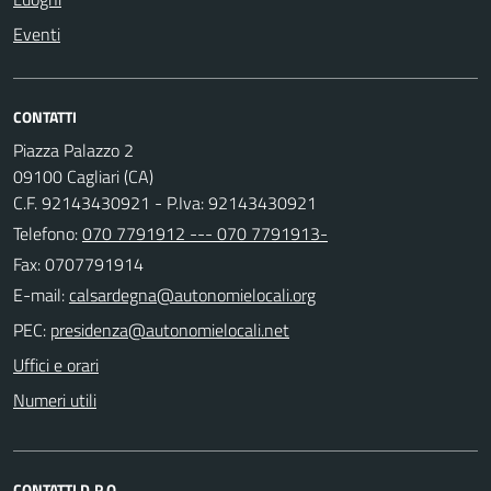
Eventi
CONTATTI
Piazza Palazzo 2
09100 Cagliari (CA)
C.F. 92143430921 - P.Iva: 92143430921
Telefono:
070 7791912 --- 070 7791913-
Fax: 0707791914
E-mail:
PEC:
Uffici e orari
Numeri utili
CONTATTI D.P.O.