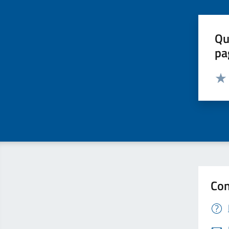
Qu
pa
Valut
Valu
Con