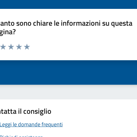
anto sono chiare le informazioni su questa
gina?
a da 1 a 5 stelle la pagina
ta 1 stelle su 5
Valuta 2 stelle su 5
Valuta 3 stelle su 5
Valuta 4 stelle su 5
Valuta 5 stelle su 5
tatta il consiglio
Leggi le domande frequenti