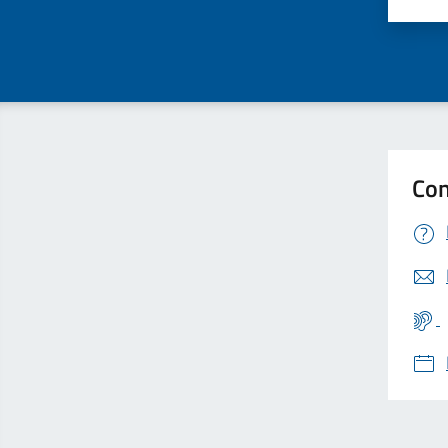
Valu
Con