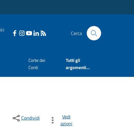
ici
Cerca
Corte dei
Tutti gli
Conti
argomenti...
Vedi
Condividi
azioni