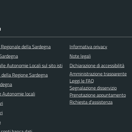
I
o Regionale della Sardegna
Informativa privacy
 Sardegna
Note legali
lle Autonomie Locali sul sito isti
Dichiarazione di accessibilità
Amministrazione trasparente
e della Regione Sardegna
Leggi le FAQ
rdegna
Segnalazione disservizio
e Autonomie locali
Prenotazione appuntamento
Richiesta d'assistenza
ri
ri
o
 conti banca dati