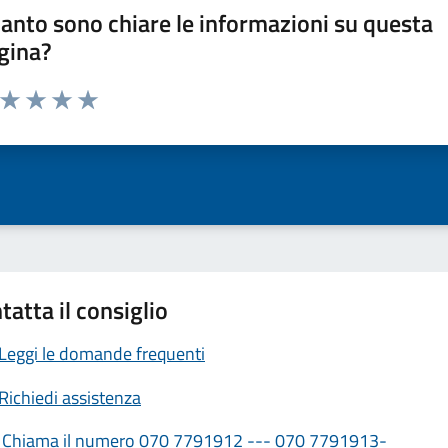
anto sono chiare le informazioni su questa
gina?
a da 1 a 5 stelle la pagina
ta 1 stelle su 5
Valuta 2 stelle su 5
Valuta 3 stelle su 5
Valuta 4 stelle su 5
Valuta 5 stelle su 5
tatta il consiglio
Leggi le domande frequenti
Richiedi assistenza
Chiama il numero 070 7791912 --- 070 7791913-