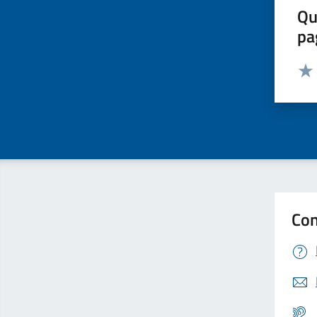
Qu
pa
Valut
Valu
Con