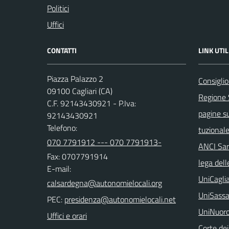
Politici
Uffici
CONTATTI
LINK UTIL
Piazza Palazzo 2
Consigli
09100 Cagliari (CA)
Regione
C.F. 92143430921 - P.Iva:
pagine su
92143430921
Telefono:
tuzional
070 7791912 --- 070 7791913-
ANCI Sa
Fax: 0707791914
lega dell
E-mail:
UniCaglia
UniSassa
PEC:
UniNuor
Uffici e orari
Corte dei